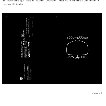
les machines qui nous entourent pouvaient être considérées comme de la
matière littéraire.
View all