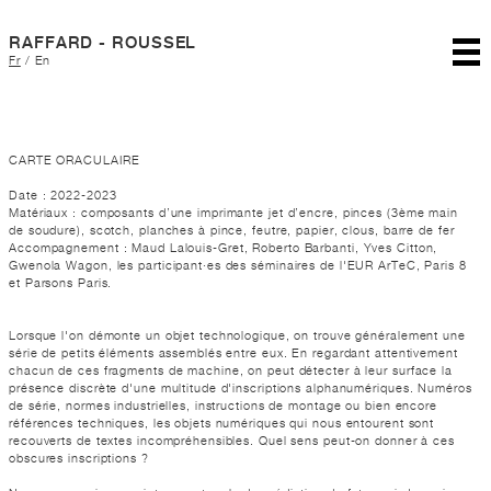
RAFFARD - ROUSSEL
Fr
/
En
CARTE ORACULAIRE
Date : 2022-2023
Matériaux : composants d’une imprimante jet d’encre, pinces (3ème main
de soudure), scotch, planches à pince, feutre, papier, clous, barre de fer
Accompagnement : Maud Lalouis-Gret, Roberto Barbanti, Yves Citton,
Gwenola Wagon, les participant·es des séminaires de l'EUR ArTeC, Paris 8
et Parsons Paris.
Lorsque l'on démonte un objet technologique, on trouve généralement une
série de petits éléments assemblés entre eux. En regardant attentivement
chacun de ces fragments de machine, on peut détecter à leur surface la
présence discrète d'une multitude d'inscriptions alphanumériques. Numéros
de série, normes industrielles, instructions de montage ou bien encore
références techniques, les objets numériques qui nous entourent sont
recouverts de textes incompréhensibles. Quel sens peut-on donner à ces
obscures inscriptions ?