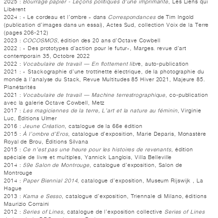
2025 :
Bourrage papier - Leçons politiques d’une imprimante
, Les Liens qui
Libèrent
2024 : « Le cordeau et l’ombre » dans
Correspondances
de Tim Ingold
(publication d’images dans un essai), Actes Sud, collection Voix de la Terre
(pages 206-212)
2023 :
COCOSMOS
, édition des 20 ans d’Octave Cowbell
2022 : « Des prototypes d’action pour le futur», Marges. revue d’art
contemporain 35, Octobre 2022
2022 :
Vocabulaire de travail — En flottement libr
e, auto-publication
2021 : « Stackographie d’une trottinette électrique, de la photographie du
monde à l’analyse du Stack, Revue Multitudes 85 Hiver 2021, Majeure 85.
Planétarités
2021 :
Vocabulaire de travail — Machine terrestrographique
, co-publication
avec la galerie Octave Cowbell, Metz
2017 :
Les magiciennes de la terre, L’art et la nature au féminin
, Virginie
Luc, Éditions Ulmer
2016 :
Jeune Création
, catalogue de la 66e édition
2015 :
À l’ombre d’Eros
, catalogue d’exposition, Marie Deparis, Monastère
Royal de Brou, Éditions Silvana
2015 :
Ce n’est pas une heure pour les histoires de revenants
, édition
spéciale de livre et multiples, Yannick Langlois, Villa Belleville
2014 :
59e Salon de Montrouge
, catalogue d’exposition, Salon de
Montrouge
2014 :
Paper Biennial 2014
, catalogue d’exposition, Museum Rijswijk , La
Hague
2013 :
Kama e Sesso
, catalogue d’exposition, Triennale di Milano, éditions
Maurizio Corraini
2012 :
Series of Lines
, catalogue de l’exposition collective
Series of Lines