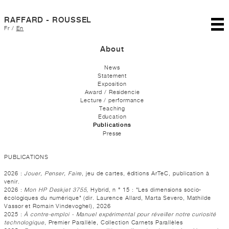
RAFFARD - ROUSSEL
Fr
/
En
About
News
Statement
Exposition
Award / Residencie
Lecture / performance
Teaching
Education
Publications
Presse
PUBLICATIONS
2026 :
Jouer, Penser, Faire
, jeu de cartes, éditions ArTeC, publication à
venir.
2026 :
Mon HP Deskjet 3755
, Hybrid, n ° 15 : "Les dimensions socio-
écologiques du numérique" (dir. Laurence Allard, Marta Severo, Mathilde
Vassor et Romain Vindevoghel), 2026
2025 :
À contre-emploi - Manuel expérimental pour réveiller notre curiosité
technologique
, Premier Parallèle, Collection Carnets Parallèles